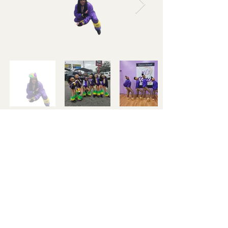
9637 Chef Mentuer Hwy., New